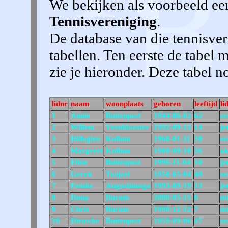
We bekijken als voorbeeld ee
Tennisvereniging
.
De database van die tennisvere
tabellen. Ten eerste de tabel 
zie je hieronder. Deze tabel
lidnr
naam
woonplaats
geboren
leeftijd
li
1
Annie
Buitenpost
1944-06-02
62
se
2
Willem
Veenklooster
1992-09-13
14
je
3
Hillegien
Kollum
1968-01-11
38
se
4
Margreet
Kollum
1980-09-18
26
ak
5
Eline
Buitenpost
1996-11-04
10
je
6
Gerrit
Twijzel
1958-05-04
48
se
7
Femke
Augustinusga
1993-09-19
13
je
8
Dona
Burum
2000-05-15
6
m
9
Chris
Burum
1998-12-12
7
m
10
Dieuwke
Buitenpost
1959-09-06
47
se