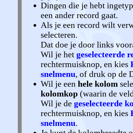
Dingen die je hebt ingety
een ander record gaat.
Als je een record wilt verw
selecteren.
Dat doe je door links voo
Wil je het
geselecteerde 
rechtermuisknop, en kies
snelmenu
, of druk op de 
Wil je een
hele kolom
sele
kolomkop
(waarin de veld
Wil je de
geselecteerde k
rechtermuisknop, en kies
snelmenu
.
Je kunt de kolombreedte 