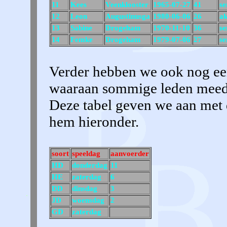
11
Kees
Veenklooster
1965-07-27
41
se
12
Leon
Augustinusga
1980-06-06
26
ak
13
Sabine
Drogeham
1970-11-10
36
se
14
Femke
Drogeham
1979-07-06
27
se
Verder hebben we ook nog een
waaraan sommige leden meed
Deze tabel geven we aan met
hem hieronder.
soort
speeldag
aanvoerder
HD
donderdag
11
HE
zaterdag
6
DD
dinsdag
3
JD
woensdag
2
GD
zaterdag