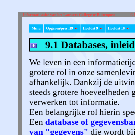
Informaticasite van het Lauwers College te Buitenpost © R.
Menu
Opgaven/pres H9
Hoofdst 9
Hoofdst 10
9.1 Databases, inleid
We leven in een informatietijd
grotere rol in onze samenlevi
afhankelijk. Dankzij de uitv
steeds grotere hoeveelheden 
verwerken tot informatie.
Een belangrijke rol hierin spe
Een
database of gegevensba
van "gegevens"
die wordt b