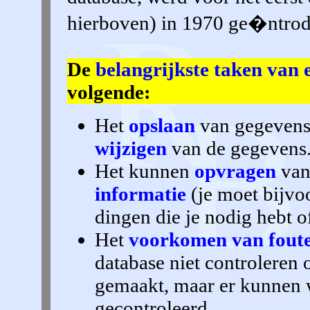
hierboven) in 1970 ge�ntrod
De
belangrijkste taken van
volgende:
Het
opslaan
van gegevens
wijzigen
van de gegevens
Het kunnen
opvragen
van
informatie
(je moet bijvo
dingen die je nodig hebt o
Het
voorkomen van fout
database niet controleren 
gemaakt, maar er kunnen 
gecontroleerd.